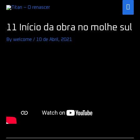
Skip
MAI
to
ME
Post
content
11 Início da obra no molhe sul
navigation
By
welcome
/
10 de Abril, 2021