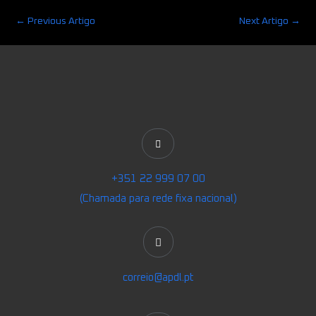
←
Previous Artigo
Next Artigo
→
+351 22 999 07 00
(Chamada para rede fixa nacional)
correio@apdl.pt