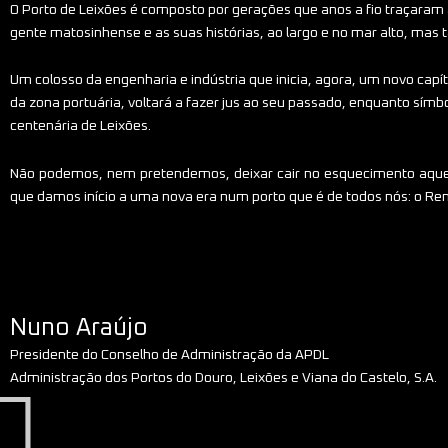
O Porto de Leixões é composto por gerações que anos a fio traçaram
gente matosinhense e as suas histórias, ao largo e no mar alto, mas
Um colosso da engenharia e indústria que inicia, agora, um novo capí
da zona portuária, voltará a fazer jus ao seu passado, enquanto símbo
centenária de Leixões.
Não podemos, nem pretendemos, deixar cair no esquecimento aquele
que damos início a uma nova era num porto que é de todos nós: o Ren
Nuno Araújo
Presidente do Conselho de Administração da APDL
Administração dos Portos do Douro, Leixões e Viana do Castelo, S.A.