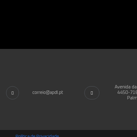
Avenida da
correio@apdl.pt
4450-718
Palm
Política de Privacidade