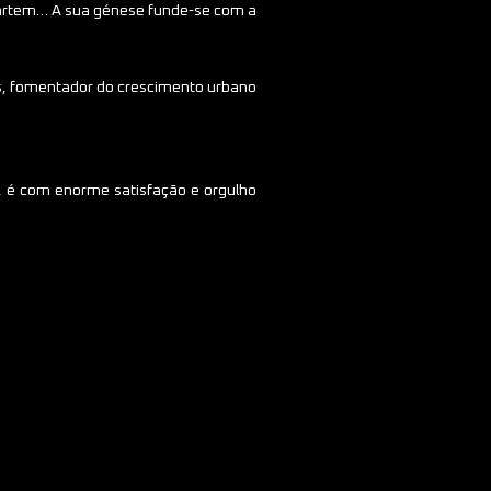
 partem… A sua génese funde-se com a
ões, fomentador do crescimento urbano
, é com enorme satisfação e orgulho