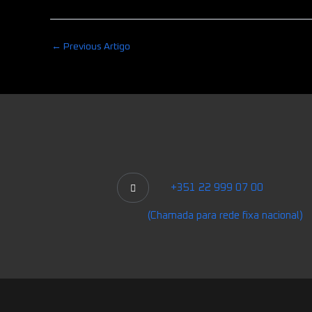
←
Previous Artigo
+351 22 999 07 00
(Chamada para rede fixa nacional)