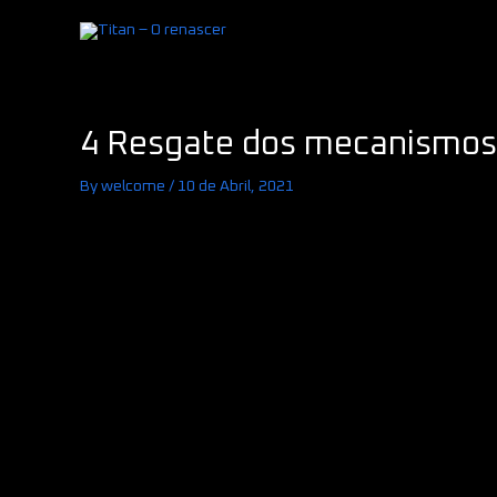
Skip
to
content
Post
4 Resgate dos mecanismos 
navigation
By
welcome
/
10 de Abril, 2021