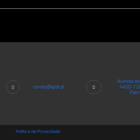
Avenida da
correio@apdl.pt
4450-718
Palm
Política de Privacidade