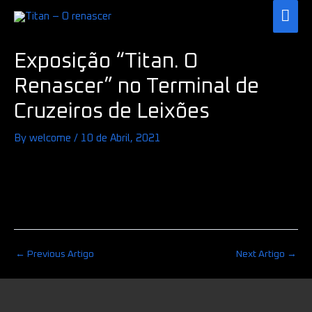
Skip
MAI
to
ME
Post
content
Exposição “Titan. O
navigation
Renascer” no Terminal de
Cruzeiros de Leixões
By
welcome
/
10 de Abril, 2021
←
Previous Artigo
Next Artigo
→