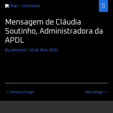
Skip
MAI
to
ME
Post
content
Mensagem de Cláudia
navigation
Soutinho, Administradora da
APDL
By
welcome
/
10 de Abril, 2021
←
Previous Artigo
Next Artigo
→