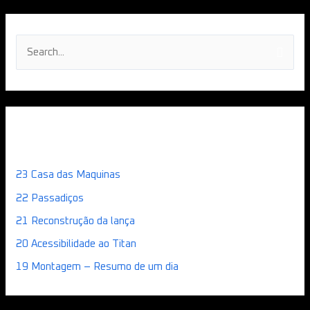
S
e
a
r
Artigos recentes
c
h
23 Casa das Maquinas
f
22 Passadiços
o
21 Reconstrução da lança
r
:
20 Acessibilidade ao Titan
19 Montagem – Resumo de um dia