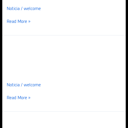
Centeno
Noticia
/
welcome
prossegue
pintura
Read More »
Titan
o
Titan o Renascer – Sobral
Renascer
–
Centeno
Sobral
Centeno
Noticia
/
welcome
Read More »
Sobre