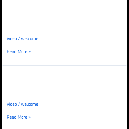
22
Passadiços
22 Passadiços
Video
/
welcome
Read More »
21
Reconstrução
21 Reconstrução da lança
da
lança
Video
/
welcome
Read More »