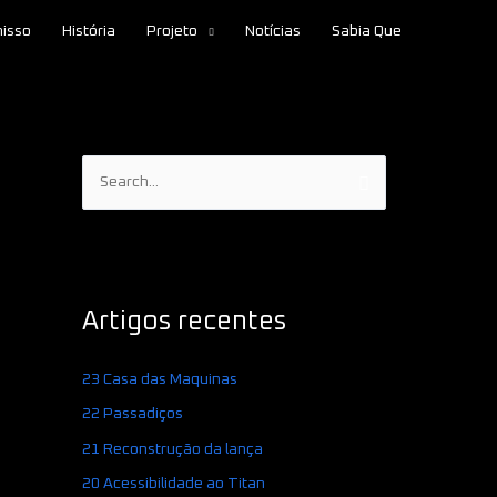
isso
História
Projeto
Notícias
Sabia Que
S
e
a
r
c
Artigos recentes
h
f
23 Casa das Maquinas
o
22 Passadiços
r
21 Reconstrução da lança
:
20 Acessibilidade ao Titan