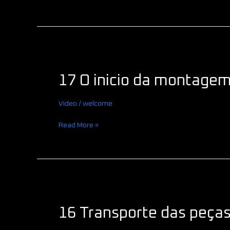
efetuados
17
O
17 O inicio da montagem 
inicio
da
montagem
Video
/
welcome
–
a
Read More »
primeira
peça
16
Transporte
16 Transporte das peça
das
peças