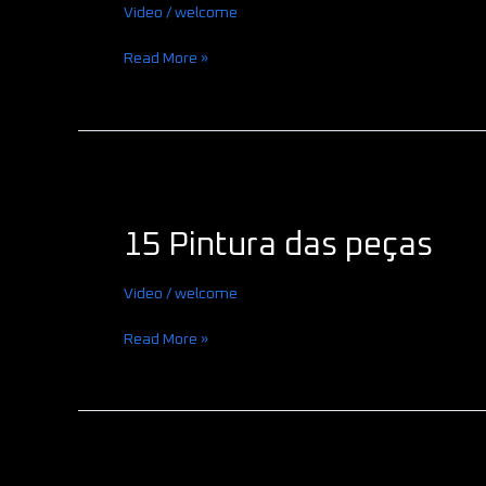
Video
/
welcome
Read More »
15
Pintura
15 Pintura das peças
das
peças
Video
/
welcome
Read More »
14