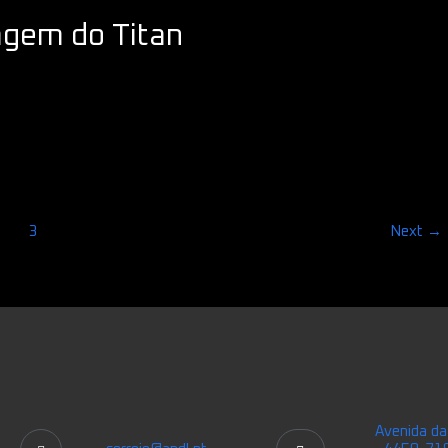
agem do Titan
2
3
Next
→
Avenida da