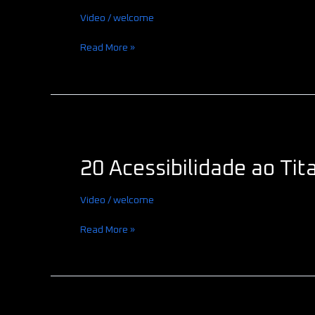
Video
/
welcome
Read More »
20
Acessibilidade
20 Acessibilidade ao Tit
ao
Titan
Video
/
welcome
Read More »
19