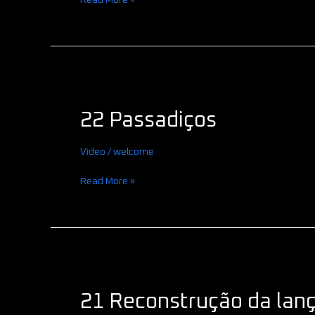
Read More »
22
Passadiços
22 Passadiços
Video
/
welcome
Read More »
21
Reconstrução
21 Reconstrução da lanc
da
lança