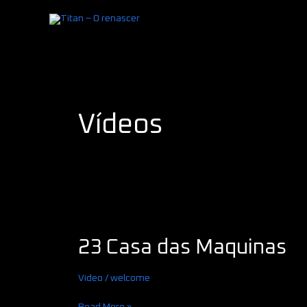
Skip
to
content
Post
pagination
Vídeos
23
Casa
23 Casa das Maquinas
das
Maquinas
Video
/
welcome