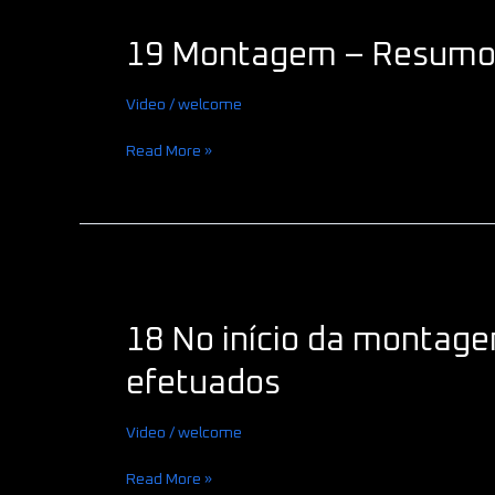
Montagem
19 Montagem – Resumo 
–
Resumo
de
Video
/
welcome
um
dia
Read More »
18
No
18 No início da montag
início
da
efetuados
montagem
–
Video
/
welcome
resumo
dos
Read More »
trabalhos