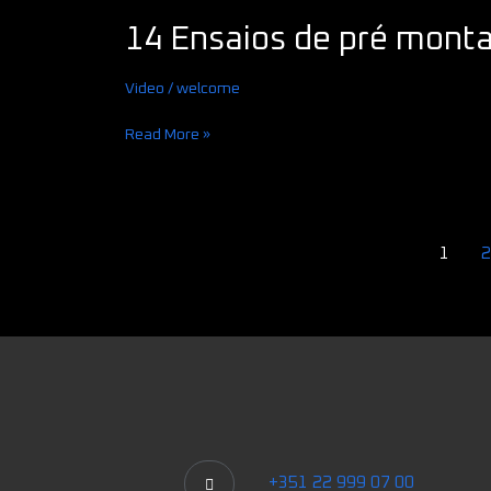
Ensaios
14 Ensaios de pré mont
de
pré
montagem
Video
/
welcome
do
Titan
Read More »
1
+351 22 999 07 00